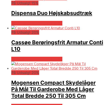
På Udsalg! 15%
Dispensa Duo Højskabsudtræk
På Udsalg hos Billigskabe.dk
På Udsalg! 20%
Cassøe Berøringsfrit Armatur Conti
L10
På Udsalg hos Billigskabe.dk
På Udsalg! 20%
Mogensen Compact Skydelåger
På Mål Til Garderobe Med Låger
Total Bredde 250 Til 305 Cm