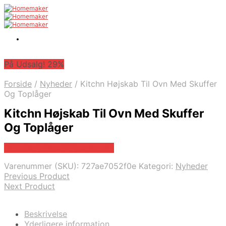
På Udsalg! 29%
Forside
/
Nyheder
/
Kitchn Højskab Til Ovn Med Skuffer
Og Toplåger
Kitchn Højskab Til Ovn Med Skuffer
Og Toplåger
På Udsalg hos Billigskabe.dk
Varenummer (SKU):
727ae7052f0e
Kategori:
Nyheder
Previous Product
Next Product
Beskrivelse
Yderligere information