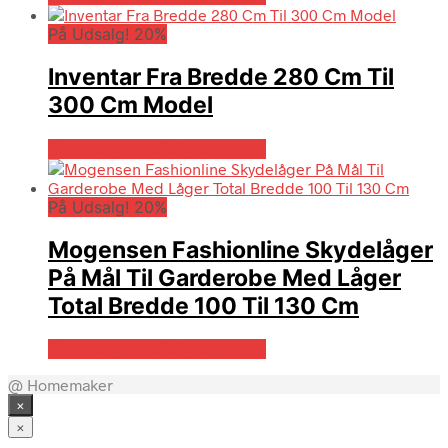
På Udsalg! 20%
Inventar Fra Bredde 280 Cm Til
300 Cm Model
På Udsalg hos Billigskabe.dk
På Udsalg! 20%
Mogensen Fashionline Skydelåger
På Mål Til Garderobe Med Låger
Total Bredde 100 Til 130 Cm
På Udsalg hos Billigskabe.dk
@ Homemaker
×
×