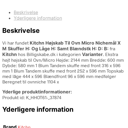
Beskrivelse
Yderligere information
Beskrivelse
Vi har fundet
Kitchn Højskab Til Ovn Micro Nichemål X
M Skuffer H: Og Låge H: Samt Blændstk H: D: B:
fra
Kitchn
hos Billigskabe.dk i kategorien
Varianter
. Ekstra
højt højskab til Ovn/Micro Højde: 2144 mm Bredde: 600 mm
Dybde: 580 mm 1 Blum Tandem skuffe med front 316 x 596
mm 1 Blum Tandem skuffe med front 252 x 596 mm Topskab
med låge 444 x 596 Blændfront 96 x 596 mm medfølger
Beregnet til ovnniche 1104 x
Yderlige produktinformationer:
Produkt id: K_HHOT61-_37874
Yderligere information
Brand
Kitchn