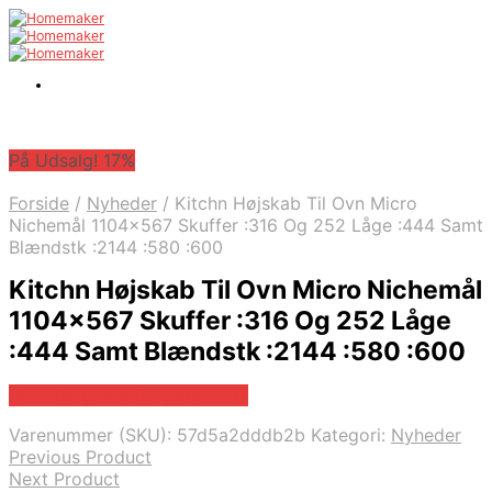
På Udsalg! 17%
Forside
/
Nyheder
/
Kitchn Højskab Til Ovn Micro
Nichemål 1104×567 Skuffer :316 Og 252 Låge :444 Samt
Blændstk :2144 :580 :600
Kitchn Højskab Til Ovn Micro Nichemål
1104×567 Skuffer :316 Og 252 Låge
:444 Samt Blændstk :2144 :580 :600
På Udsalg hos Billigskabe.dk
Varenummer (SKU):
57d5a2dddb2b
Kategori:
Nyheder
Previous Product
Next Product