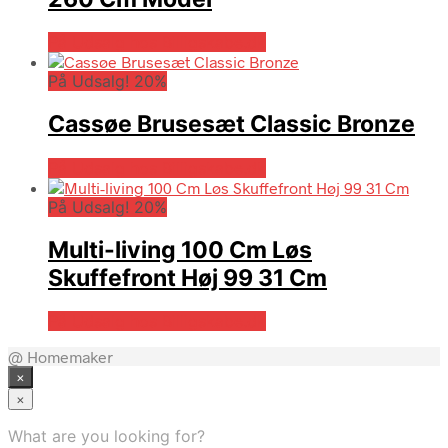
På Udsalg hos Billigskabe.dk
På Udsalg! 20%
Cassøe Brusesæt Classic Bronze
På Udsalg hos Billigskabe.dk
På Udsalg! 20%
Multi-living 100 Cm Løs
Skuffefront Høj 99 31 Cm
På Udsalg hos Billigskabe.dk
@ Homemaker
×
×
What are you looking for?