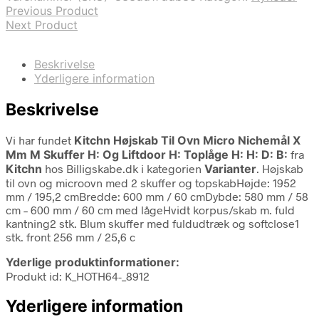
Previous Product
Next Product
Beskrivelse
Yderligere information
Beskrivelse
Vi har fundet
Kitchn Højskab Til Ovn Micro Nichemål X
Mm M Skuffer H: Og Liftdoor H: Toplåge H: H: D: B:
fra
Kitchn
hos Billigskabe.dk i kategorien
Varianter
. Højskab
til ovn og microovn med 2 skuffer og topskabHøjde: 1952
mm / 195,2 cmBredde: 600 mm / 60 cmDybde: 580 mm / 58
cm – 600 mm / 60 cm med lågeHvidt korpus/skab m. fuld
kantning2 stk. Blum skuffer med fuldudtræk og softclose1
stk. front 256 mm / 25,6 c
Yderlige produktinformationer:
Produkt id: K_HOTH64-_8912
Yderligere information