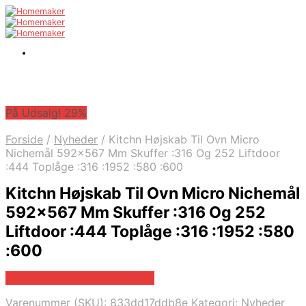
På Udsalg! 29%
Forside
/
Nyheder
/
Kitchn Højskab Til Ovn Micro
Nichemål 592×567 Mm Skuffer :316 Og 252 Liftdoor
:444 Toplåge :316 :1952 :580 :600
Kitchn Højskab Til Ovn Micro Nichemål
592×567 Mm Skuffer :316 Og 252
Liftdoor :444 Toplåge :316 :1952 :580
:600
På Udsalg hos Billigskabe.dk
Varenummer (SKU):
833dd17ddb8e
Kategori:
Nyheder