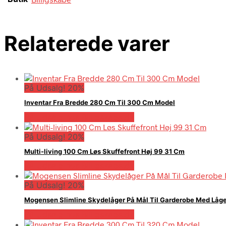
Relaterede varer
På Udsalg! 20%
Inventar Fra Bredde 280 Cm Til 300 Cm Model
På Udsalg hos Billigskabe.dk
På Udsalg! 20%
Multi-living 100 Cm Løs Skuffefront Høj 99 31 Cm
På Udsalg hos Billigskabe.dk
På Udsalg! 20%
Mogensen Slimline Skydelåger På Mål Til Garderobe Med Låge
På Udsalg hos Billigskabe.dk