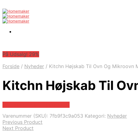
På Udsalg! 29%
Forside
/
Nyheder
/
Kitchn Højskab Til Ovn Og Mikroovn 
Kitchn Højskab Til O
På Udsalg hos Billigskabe.dk
Varenummer (SKU):
7fb9f3c9a053
Kategori:
Nyheder
Previous Product
Next Product