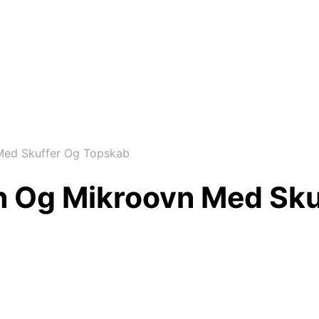
Med Skuffer Og Topskab
vn Og Mikroovn Med Sk