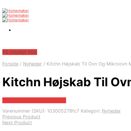
På Udsalg! 35%
Forside
/
Nyheder
/
Kitchn Højskab Til Ovn Og Mikroovn 
Kitchn Højskab Til O
På Udsalg hos Billigskabe.dk
Varenummer (SKU):
103005278fc7
Kategori:
Nyheder
Previous Product
Next Product