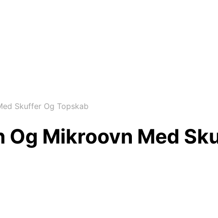
Med Skuffer Og Topskab
vn Og Mikroovn Med Sk