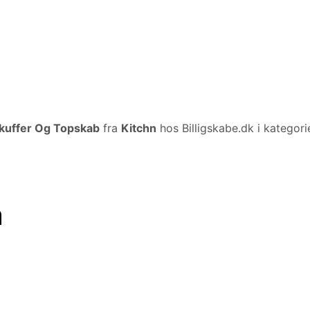
Skuffer Og Topskab
fra
Kitchn
hos Billigskabe.dk i kategor
n