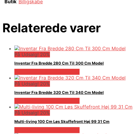
Butik
Billigskabe
Relaterede varer
På Udsalg! 20%
Inventar Fra Bredde 280 Cm Til 300 Cm Model
På Udsalg hos Billigskabe.dk
På Udsalg! 20%
Inventar Fra Bredde 320 Cm Til 340 Cm Model
På Udsalg hos Billigskabe.dk
På Udsalg! 20%
Multi-living 100 Cm Løs Skuffefront Høj 99 31 Cm
På Udsalg hos Billigskabe.dk