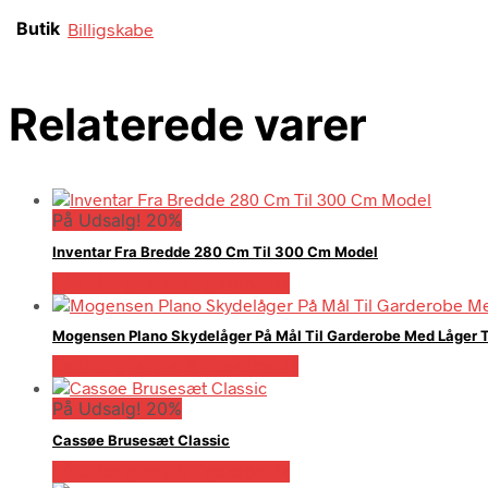
Butik
Billigskabe
Relaterede varer
På Udsalg! 20%
Inventar Fra Bredde 280 Cm Til 300 Cm Model
På Udsalg hos Billigskabe.dk
Mogensen Plano Skydelåger På Mål Til Garderobe Med Låger T
Bedste pris hos Billigskabe.dk
På Udsalg! 20%
Cassøe Brusesæt Classic
På Udsalg hos Billigskabe.dk