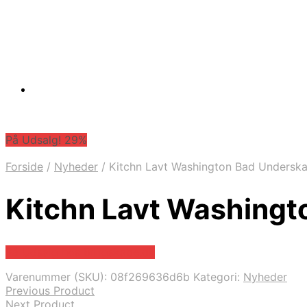
På Udsalg! 29%
Forside
/
Nyheder
/
Kitchn Lavt Washington Bad Undersk
Kitchn Lavt Washingt
På Udsalg hos Billigskabe.dk
Varenummer (SKU):
08f269636d6b
Kategori:
Nyheder
Previous Product
Next Product