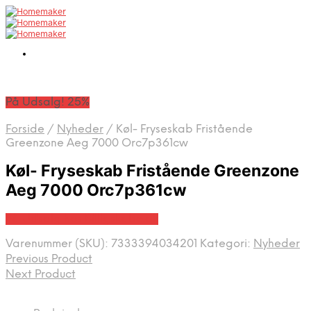
På Udsalg! 25%
Forside
/
Nyheder
/
Køl- Fryseskab Fristående
Greenzone Aeg 7000 Orc7p361cw
Køl- Fryseskab Fristående Greenzone
Aeg 7000 Orc7p361cw
På Udsalg hos Billigskabe.dk
Varenummer (SKU):
7333394034201
Kategori:
Nyheder
Previous Product
Next Product