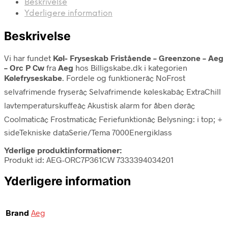
Beskrivelse
Yderligere information
Beskrivelse
Vi har fundet
Køl- Fryseskab Fristående – Greenzone – Aeg
– Orc P Cw
fra
Aeg
hos Billigskabe.dk i kategorien
Kølefryseskabe
. Fordele og funktionerâ¢ NoFrost
selvafrimende fryserâ¢ Selvafrimende køleskabâ¢ ExtraChill
lavtemperaturskuffeâ¢ Akustisk alarm for åben dørâ¢
Coolmaticâ¢ Frostmaticâ¢ Feriefunktionâ¢ Belysning: i top; +
sideTekniske dataSerie/Tema 7000Energiklass
Yderlige produktinformationer:
Produkt id: AEG-ORC7P361CW 7333394034201
Yderligere information
Brand
Aeg