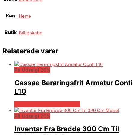
Køn
Herre
Butik
Billigskabe
Relaterede varer
På Udsalg! 20%
Cassøe Berøringsfrit Armatur Conti
L10
På Udsalg hos Billigskabe.dk
På Udsalg! 20%
Inventar Fra Bredde 300 Cm Til