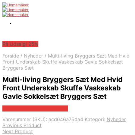
På Udsalg! 25%
Forside
/
Nyheder
/
Multi-living Bryggers Sæt Med Hvid
Front Underskab Skuffe Vaskeskab Gavle Sokkelsæt
Bryggers Sæt
Multi-living Bryggers Sæt Med Hvid
Front Underskab Skuffe Vaskeskab
Gavle Sokkelsæt Bryggers Sæt
På Udsalg hos Billigskabe.dk
Varenummer (SKU):
acd646a75da4
Kategori:
Nyheder
Previous Product
Next Product