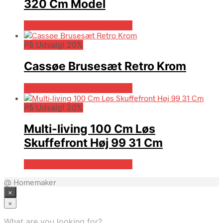
320 Cm Model
På Udsalg hos Billigskabe.dk
På Udsalg! 20%
Cassøe Brusesæt Retro Krom
På Udsalg hos Billigskabe.dk
På Udsalg! 20%
Multi-living 100 Cm Løs
Skuffefront Høj 99 31 Cm
På Udsalg hos Billigskabe.dk
@ Homemaker
×
×
What are you looking for?