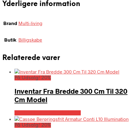
Yderligere information
Brand
Multi-living
Butik
Billigskabe
Relaterede varer
På Udsalg! 20%
Inventar Fra Bredde 300 Cm Til 320
Cm Model
På Udsalg hos Billigskabe.dk
På Udsalg! 20%