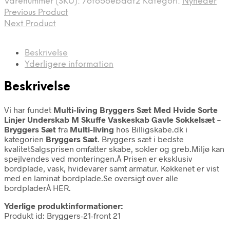
Varenummer (SKU):
76f656ebadf2
Kategori:
Nyheder
Previous Product
Next Product
Beskrivelse
Yderligere information
Beskrivelse
Vi har fundet
Multi-living Bryggers Sæt Med Hvide Sorte
Linjer Underskab M Skuffe Vaskeskab Gavle Sokkelsæt –
Bryggers Sæt
fra
Multi-living
hos Billigskabe.dk i
kategorien
Bryggers Sæt
. Bryggers sæt i bedste
kvalitetSalgsprisen omfatter skabe, sokler og greb.Miljø kan
spejlvendes ved monteringen.Â Prisen er eksklusiv
bordplade, vask, hvidevarer samt armatur. Køkkenet er vist
med en laminat bordplade.Se oversigt over alle
bordpladerÂ HER.
Yderlige produktinformationer:
Produkt id: Bryggers-21-front 21