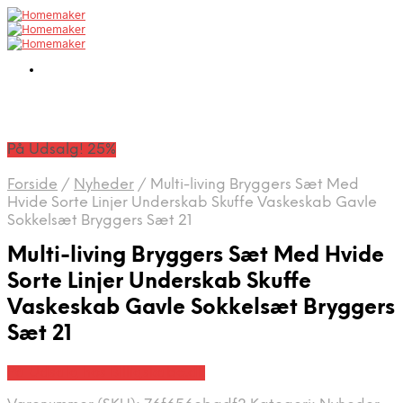
På Udsalg! 25%
Forside
/
Nyheder
/
Multi-living Bryggers Sæt Med
Hvide Sorte Linjer Underskab Skuffe Vaskeskab Gavle
Sokkelsæt Bryggers Sæt 21
Multi-living Bryggers Sæt Med Hvide
Sorte Linjer Underskab Skuffe
Vaskeskab Gavle Sokkelsæt Bryggers
Sæt 21
På Udsalg hos Billigskabe.dk