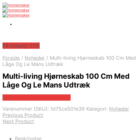
På Udsalg! 25%
Forside
/
Nyheder
/
Multi-living Hjørneskab 100 Cm Med
Låge Og Le Mans Udtræk
Multi-living Hjørneskab 100 Cm Med
Låge Og Le Mans Udtræk
På Udsalg hos Billigskabe.dk
Varenummer (SKU):
1d75ce501e39
Kategori:
Nyheder
Previous Product
Next Product
Beskrivelse