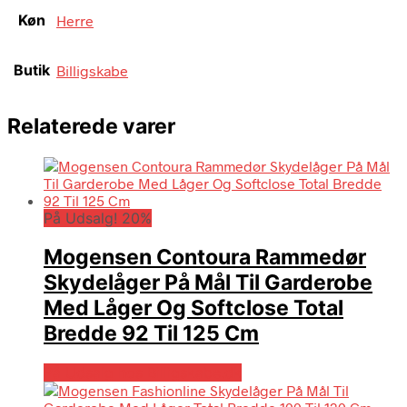
Køn
Herre
Butik
Billigskabe
Relaterede varer
På Udsalg! 20%
Mogensen Contoura Rammedør
Skydelåger På Mål Til Garderobe
Med Låger Og Softclose Total
Bredde 92 Til 125 Cm
På Udsalg hos Billigskabe.dk