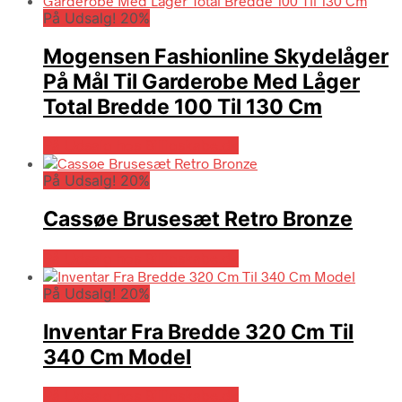
På Udsalg! 20%
Mogensen Fashionline Skydelåger
På Mål Til Garderobe Med Låger
Total Bredde 100 Til 130 Cm
På Udsalg hos Billigskabe.dk
På Udsalg! 20%
Cassøe Brusesæt Retro Bronze
På Udsalg hos Billigskabe.dk
På Udsalg! 20%
Inventar Fra Bredde 320 Cm Til
340 Cm Model
På Udsalg hos Billigskabe.dk