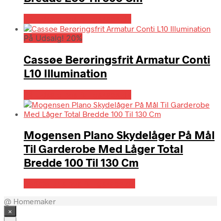
På Udsalg hos Billigskabe.dk
På Udsalg! 20%
Cassøe Berøringsfrit Armatur Conti
L10 Illumination
På Udsalg hos Billigskabe.dk
Mogensen Plano Skydelåger På Mål
Til Garderobe Med Låger Total
Bredde 100 Til 130 Cm
Bedste pris hos Billigskabe.dk
@ Homemaker
×