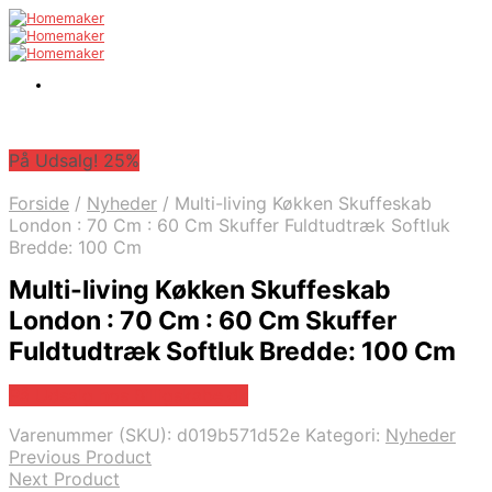
På Udsalg! 25%
Forside
/
Nyheder
/
Multi-living Køkken Skuffeskab
London : 70 Cm : 60 Cm Skuffer Fuldtudtræk Softluk
Bredde: 100 Cm
Multi-living Køkken Skuffeskab
London : 70 Cm : 60 Cm Skuffer
Fuldtudtræk Softluk Bredde: 100 Cm
På Udsalg hos Billigskabe.dk
Varenummer (SKU):
d019b571d52e
Kategori:
Nyheder
Previous Product
Next Product