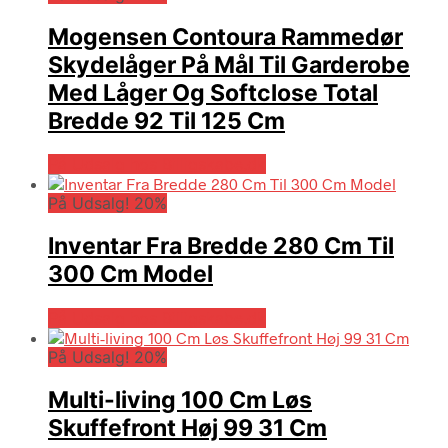
Mogensen Contoura Rammedør
Skydelåger På Mål Til Garderobe
Med Låger Og Softclose Total
Bredde 92 Til 125 Cm
På Udsalg hos Billigskabe.dk
På Udsalg! 20%
Inventar Fra Bredde 280 Cm Til
300 Cm Model
På Udsalg hos Billigskabe.dk
På Udsalg! 20%
Multi-living 100 Cm Løs
Skuffefront Høj 99 31 Cm