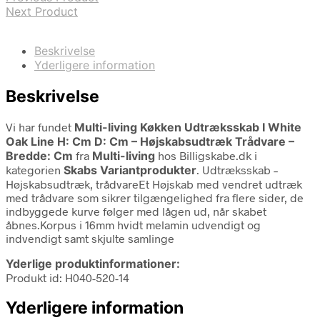
Next Product
Beskrivelse
Yderligere information
Beskrivelse
Vi har fundet
Multi-living Køkken Udtræksskab I White
Oak Line H: Cm D: Cm – Højskabsudtræk Trådvare –
Bredde: Cm
fra
Multi-living
hos Billigskabe.dk i
kategorien
Skabs Variantprodukter
. Udtræksskab –
Højskabsudtræk, trådvareEt Højskab med vendret udtræk
med trådvare som sikrer tilgængelighed fra flere sider, de
indbyggede kurve følger med lågen ud, når skabet
åbnes.Korpus i 16mm hvidt melamin udvendigt og
indvendigt samt skjulte samlinge
Yderlige produktinformationer:
Produkt id: H040-520-14
Yderligere information