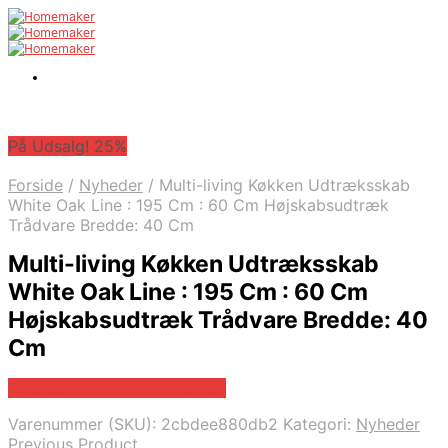
På Udsalg! 25%
Forside
/
Nyheder
/
Multi-living Køkken Udtræksskab
White Oak Line : 195 Cm : 60 Cm Højskabsudtræk
Trådvare Bredde: 40 Cm
Multi-living Køkken Udtræksskab
White Oak Line : 195 Cm : 60 Cm
Højskabsudtræk Trådvare Bredde: 40
Cm
På Udsalg hos Billigskabe.dk
Varenummer (SKU):
2cbdee880db2
Kategori:
Nyheder
Previous Product