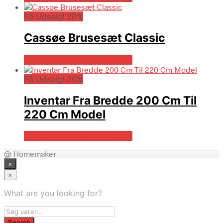
På Udsalg! 20%
Cassøe Brusesæt Classic
På Udsalg hos Billigskabe.dk
På Udsalg! 20%
Inventar Fra Bredde 200 Cm Til
220 Cm Model
På Udsalg hos Billigskabe.dk
@ Homemaker
×
×
What are you looking for?