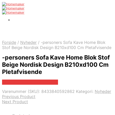
Forside
/
Nyheder
/
-personers Sofa Kave Home Blok
Stof Beige Nordisk Design B210xd100 Cm Pletafvisende
-personers Sofa Kave Home Blok Stof
Beige Nordisk Design B210xd100 Cm
Pletafvisende
Bedste pris hos Likehome.dk
Varenummer (SKU):
8433840592862
Kategori:
Nyheder
Previous Product
Next Product