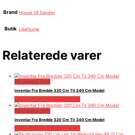
Brand
House Of Sander
Butik
Likehome
Relaterede varer
På Udsalg! 20%
Inventar Fra Bredde 320 Cm Til 340 Cm Model
På Udsalg hos Billigskabe.dk
På Udsalg! 20%
Inventar Fra Bredde 320 Cm Til 340 Cm Model
På Udsalg hos Billigskabe.dk