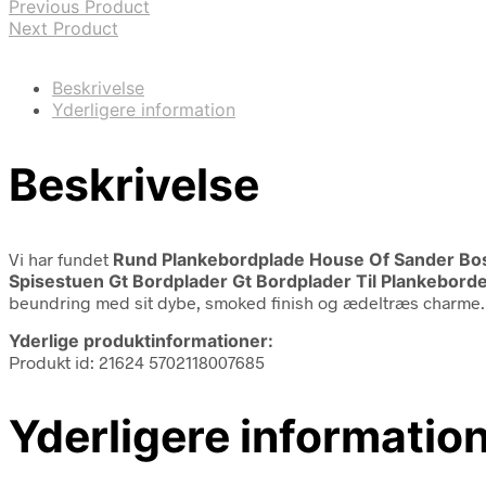
Previous Product
Next Product
Beskrivelse
Yderligere information
Beskrivelse
Vi har fundet
Rund Plankebordplade House Of Sander B
Spisestuen Gt Bordplader Gt Bordplader Til Plankebord
beundring med sit dybe, smoked finish og ædeltræs charme. F
Yderlige produktinformationer:
Produkt id: 21624 5702118007685
Yderligere informatio