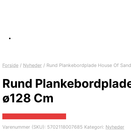
Forside
/
Nyheder
/
Rund Plankebordplade House Of San
Rund Plankebordplad
ø128 Cm
Bedste pris hos Likehome.dk
Varenummer (SKU):
5702118007685
Kategori:
Nyheder