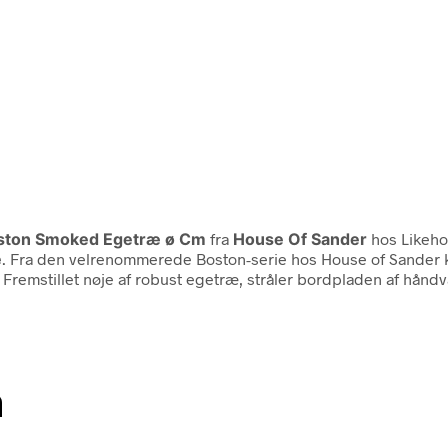
oston Smoked Egetræ ø Cm
fra
House Of Sander
hos Likeho
e
. Fra den velrenommerede Boston-serie hos House of Sande
remstillet nøje af robust egetræ, stråler bordpladen af håndv
n