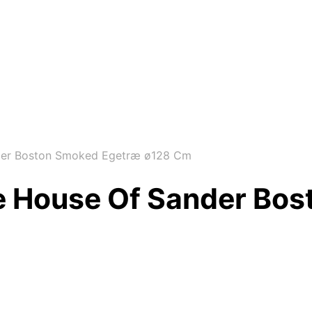
der Boston Smoked Egetræ ø128 Cm
e House Of Sander Bo