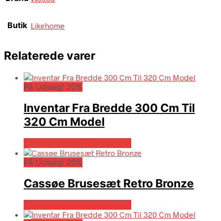
Butik
Likehome
Relaterede varer
På Udsalg! 20%
Inventar Fra Bredde 300 Cm Til
320 Cm Model
På Udsalg hos Billigskabe.dk
På Udsalg! 20%
Cassøe Brusesæt Retro Bronze
På Udsalg hos Billigskabe.dk