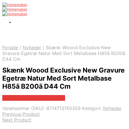
Forside
/
Nyheder
/
Skænk Woood Exclusive New
Gravure Egetræ Natur Med Sort Metalbase H85ã B200ã
D44 Cm
Skænk Woood Exclusive New Gravure
Egetræ Natur Med Sort Metalbase
H85ã B200ã D44 Cm
Bedste pris hos Likehome.dk
Varenummer (SKU):
8714713150359
Kategori:
Nyheder
Previous Product
Next Product