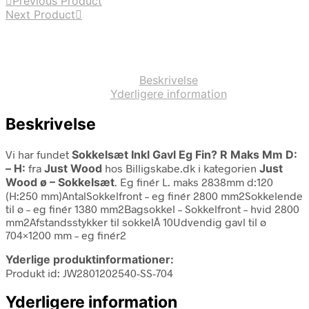
Previous Product
Next Product
Beskrivelse
Yderligere information
Beskrivelse
Vi har fundet
Sokkelsæt Inkl Gavl Eg Fin? R Maks Mm D:
– H:
fra
Just Wood
hos Billigskabe.dk i kategorien
Just
Wood ø – Sokkelsæt
. Eg finér L. maks 2838mm d:120
(H:250 mm)AntalSokkelfront – eg finér 2800 mm2Sokkelende
til ø – eg finér 1380 mm2Bagsokkel – Sokkelfront – hvid 2800
mm2Afstandsstykker til sokkelÂ 10Udvendig gavl til ø
704×1200 mm – eg finér2
Yderlige produktinformationer:
Produkt id: JW2801202540-SS-704
Yderligere information