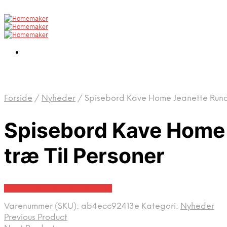
Forside
/
Nyheder
/
Spisebord Kave Home Jeanette Rund ø
Spisebord Kave Home 
træ Til Personer
Bedste pris hos Likehome.dk
Varenummer (SKU):
ab4ecc92413e
Kategori:
Nyheder
Previous Product