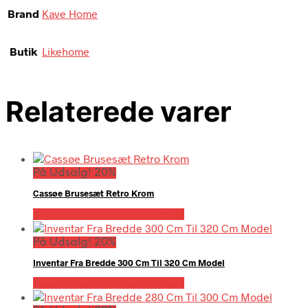
Brand
Kave Home
Butik
Likehome
Relaterede varer
På Udsalg! 20%
Cassøe Brusesæt Retro Krom
På Udsalg hos Billigskabe.dk
På Udsalg! 20%
Inventar Fra Bredde 300 Cm Til 320 Cm Model
På Udsalg hos Billigskabe.dk