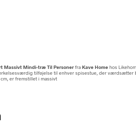
 Massivt Mindi-træ Til Personer
fra
Kave Home
hos Likehom
elsesværdig tilføjelse til enhver spisestue, der værdsætter b
m, er fremstillet i massivt
n