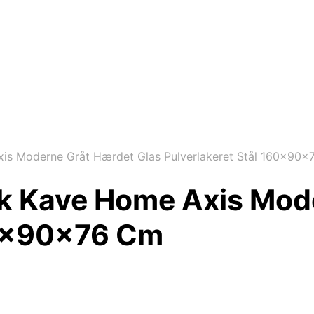
s Moderne Gråt Hærdet Glas Pulverlakeret Stål 160x90
k Kave Home Axis Mode
60x90x76 Cm