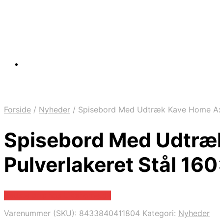
Forside
/
Nyheder
/
Spisebord Med Udtræk Kave Home Axi
Spisebord Med Udtræ
Pulverlakeret Stål 1
Bedste pris hos Likehome.dk
Varenummer (SKU):
8433840411804
Kategori:
Nyheder