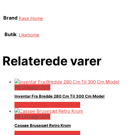
Brand
Kave Home
Butik
Likehome
Relaterede varer
På Udsalg! 20%
Inventar Fra Bredde 280 Cm Til 300 Cm Model
På Udsalg hos Billigskabe.dk
På Udsalg! 20%
Cassøe Brusesæt Retro Krom
På Udsalg hos Billigskabe.dk