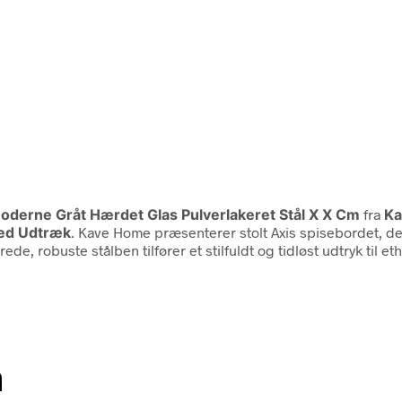
derne Gråt Hærdet Glas Pulverlakeret Stål X X Cm
fra
Ka
Med Udtræk
. Kave Home præsenterer stolt Axis spisebordet, der
e, robuste stålben tilfører et stilfuldt og tidløst udtryk til e
n