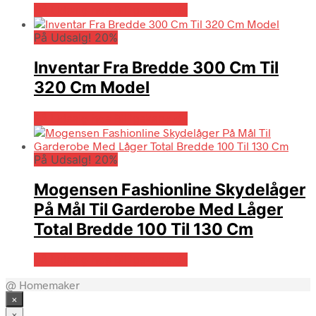
På Udsalg hos Billigskabe.dk
På Udsalg! 20%
Inventar Fra Bredde 300 Cm Til
320 Cm Model
På Udsalg hos Billigskabe.dk
På Udsalg! 20%
Mogensen Fashionline Skydelåger
På Mål Til Garderobe Med Låger
Total Bredde 100 Til 130 Cm
På Udsalg hos Billigskabe.dk
@ Homemaker
×
×