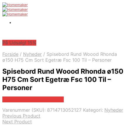
På Udsalg! 15%
Forside
/
Nyheder
/
Spisebord Rund Woood Rhonda
ø150 H75 Cm Sort Egetræ Fsc 100 Til – Personer
Spisebord Rund Woood Rhonda ø150
H75 Cm Sort Egetræ Fsc 100 Til –
Personer
På Udsalg hos Likehome.dk
Varenummer (SKU):
8714713052127
Kategori:
Nyheder
Previous Product
Next Product