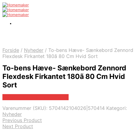
Forside
/
Nyheder
/
To-bens Hæve- Sænkebord Zennord
Flexdesk Firkantet 180ã 80 Cm Hvid Sort
To-bens Hæve- Sænkebord Zennord
Flexdesk Firkantet 180ã 80 Cm Hvid
Sort
Bedste pris hos Likehome.dk
Varenummer (SKU):
5704142104026|570414
Kategori:
Nyheder
Previous Product
Next Product