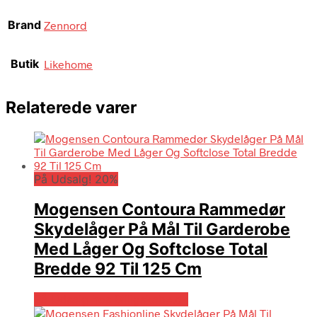
Brand
Zennord
Butik
Likehome
Relaterede varer
På Udsalg! 20%
Mogensen Contoura Rammedør
Skydelåger På Mål Til Garderobe
Med Låger Og Softclose Total
Bredde 92 Til 125 Cm
På Udsalg hos Billigskabe.dk