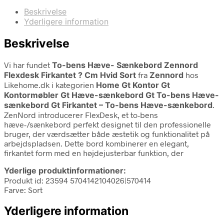
Beskrivelse
Yderligere information
Beskrivelse
Vi har fundet
To-bens Hæve- Sænkebord Zennord
Flexdesk Firkantet ? Cm Hvid Sort
fra
Zennord
hos
Likehome.dk i kategorien
Home Gt Kontor Gt
Kontormøbler Gt Hæve-sænkebord Gt To-bens Hæve-
sænkebord Gt Firkantet – To-bens Hæve-sænkebord
.
ZenNord introducerer FlexDesk, et to-bens
hæve-/sænkebord perfekt designet til den professionelle
bruger, der værdsætter både æstetik og funktionalitet på
arbejdspladsen. Dette bord kombinerer en elegant,
firkantet form med en højdejusterbar funktion, der
Yderlige produktinformationer:
Produkt id: 23594 5704142104026|570414
Farve: Sort
Yderligere information