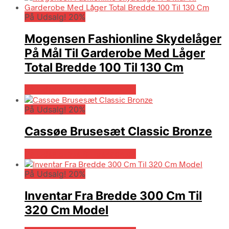
På Udsalg! 20%
Mogensen Fashionline Skydelåger
På Mål Til Garderobe Med Låger
Total Bredde 100 Til 130 Cm
På Udsalg hos Billigskabe.dk
På Udsalg! 20%
Cassøe Brusesæt Classic Bronze
På Udsalg hos Billigskabe.dk
På Udsalg! 20%
Inventar Fra Bredde 300 Cm Til
320 Cm Model