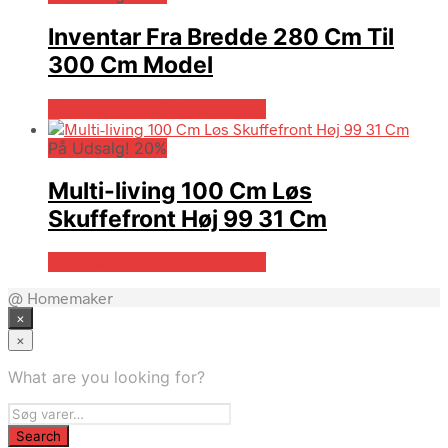
Inventar Fra Bredde 280 Cm Til
300 Cm Model
På Udsalg hos Billigskabe.dk
På Udsalg! 20%
Multi-living 100 Cm Løs
Skuffefront Høj 99 31 Cm
På Udsalg hos Billigskabe.dk
@ Homemaker
×
×
What are you looking for?