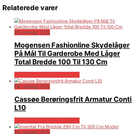
Relaterede varer
På Udsalg! 20%
Mogensen Fashionline Skydelåger
På Mål Til Garderobe Med Låger
Total Bredde 100 Til 130 Cm
På Udsalg hos Billigskabe.dk
På Udsalg! 20%
Cassøe Berøringsfrit Armatur Conti
L10
På Udsalg hos Billigskabe.dk
På Udsalg! 20%