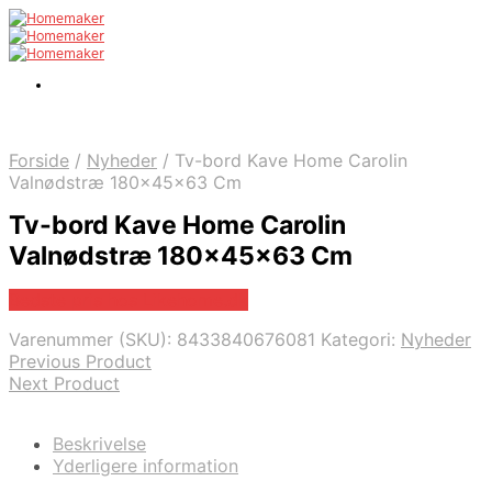
Forside
/
Nyheder
/
Tv-bord Kave Home Carolin
Valnødstræ 180x45x63 Cm
Tv-bord Kave Home Carolin
Valnødstræ 180x45x63 Cm
Bedste pris hos Likehome.dk
Varenummer (SKU):
8433840676081
Kategori:
Nyheder
Previous Product
Next Product
Beskrivelse
Yderligere information