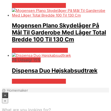
På Udsalg hos Billigskabe.dk
Mogensen Plano Skydelåger På
Mål Til Garderobe Med Låger Total
Bredde 100 Til 130 Cm
Bedste pris hos Billigskabe.dk
På Udsalg! 15%
Dispensa Duo Højskabsudtræk
På Udsalg hos Billigskabe.dk
@ Homemaker
×
×
What are you looking for?