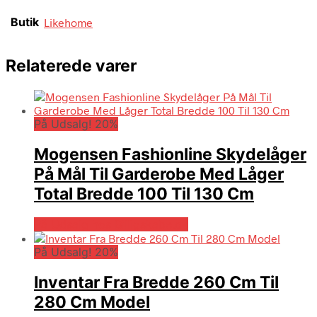
Butik
Likehome
Relaterede varer
På Udsalg! 20%
Mogensen Fashionline Skydelåger
På Mål Til Garderobe Med Låger
Total Bredde 100 Til 130 Cm
På Udsalg hos Billigskabe.dk
På Udsalg! 20%
Inventar Fra Bredde 260 Cm Til
280 Cm Model