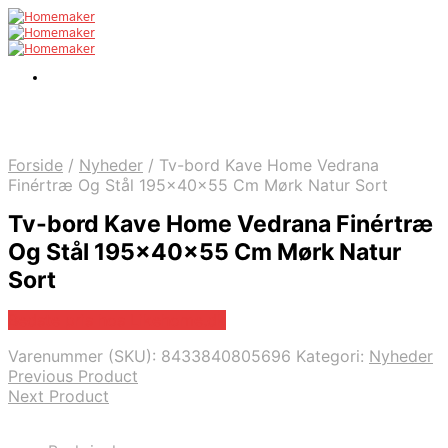
Forside
/
Nyheder
/
Tv-bord Kave Home Vedrana
Finértræ Og Stål 195x40x55 Cm Mørk Natur Sort
Tv-bord Kave Home Vedrana Finértræ
Og Stål 195x40x55 Cm Mørk Natur
Sort
Bedste pris hos Likehome.dk
Varenummer (SKU):
8433840805696
Kategori:
Nyheder
Previous Product
Next Product