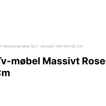
vt Rosentræ Med Sort Jernstel 110x40x45 Cm
Tv-møbel Massivt Ros
Cm