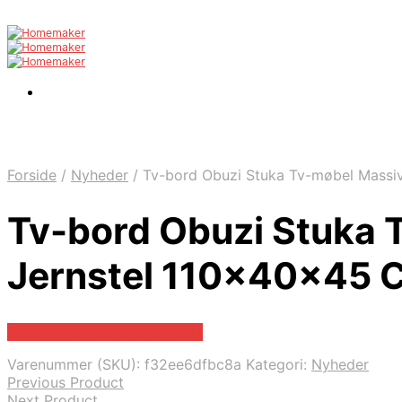
Forside
/
Nyheder
/
Tv-bord Obuzi Stuka Tv-møbel Massi
Tv-bord Obuzi Stuka 
Jernstel 110x40x45 
Bedste pris hos Likehome.dk
Varenummer (SKU):
f32ee6dfbc8a
Kategori:
Nyheder
Previous Product
Next Product