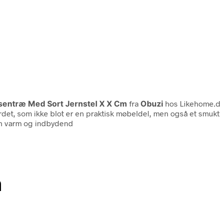
sentræ Med Sort Jernstel X X Cm
fra
Obuzi
hos Likehome.d
et, som ikke blot er en praktisk møbeldel, men også et smukt i
 en varm og indbydend
n