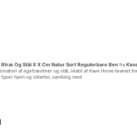
Rtræ Og Stål X X Cm Natur Sort Regulerbare Ben
fra
Kav
ination af egetræsfinér og stål, skabt af Kave Home-teamet for 
le typer hjem og stilarter, samtidig med
n