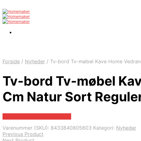
Forside
/
Nyheder
/
Tv-bord Tv-møbel Kave Home Vedrana 
Tv-bord Tv-møbel Kav
Cm Natur Sort Regule
Bedste pris hos Likehome.dk
Varenummer (SKU):
8433840805603
Kategori:
Nyheder
Previous Product
Next Product