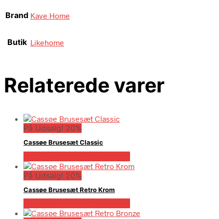
Brand
Kave Home
Butik
Likehome
Relaterede varer
På Udsalg! 20%
Cassøe Brusesæt Classic
På Udsalg hos Billigskabe.dk
På Udsalg! 20%
Cassøe Brusesæt Retro Krom
På Udsalg hos Billigskabe.dk