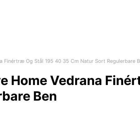
Finértræ Og Stål 195 40 35 Cm Natur Sort Regulerbare 
e Home Vedrana Finért
rbare Ben