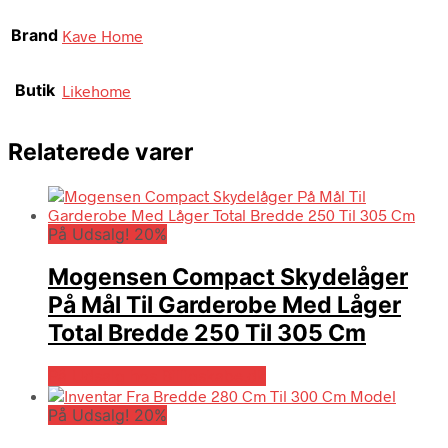
Brand
Kave Home
Butik
Likehome
Relaterede varer
På Udsalg! 20%
Mogensen Compact Skydelåger
På Mål Til Garderobe Med Låger
Total Bredde 250 Til 305 Cm
På Udsalg hos Billigskabe.dk
På Udsalg! 20%