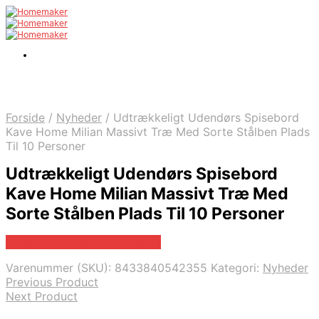
Forside
/
Nyheder
/
Udtrækkeligt Udendørs Spisebord
Kave Home Milian Massivt Træ Med Sorte Stålben Plads
Til 10 Personer
Udtrækkeligt Udendørs Spisebord
Kave Home Milian Massivt Træ Med
Sorte Stålben Plads Til 10 Personer
Bedste pris hos Likehome.dk
Varenummer (SKU):
8433840542355
Kategori:
Nyheder
Previous Product
Next Product