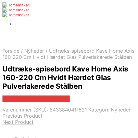
Forside
/
Nyheder
/
Udtræks-spisebord Kave Home Axis
160-220 Cm Hvidt Hærdet Glas Pulverlakerede Stålben
Udtræks-spisebord Kave Home Axis
160-220 Cm Hvidt Hærdet Glas
Pulverlakerede Stålben
Bedste pris hos Likehome.dk
Varenummer (SKU):
8433840411521
Kategori:
Nyheder
Previous Product
Next Product