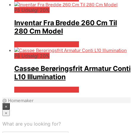
På Udsalg! 20%
Inventar Fra Bredde 260 Cm Til
280 Cm Model
På Udsalg hos Billigskabe.dk
På Udsalg! 20%
Cassøe Berøringsfrit Armatur Conti
L10 Illumination
På Udsalg hos Billigskabe.dk
@ Homemaker
×
×
What are you looking for?