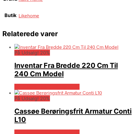
Butik
Likehome
Relaterede varer
På Udsalg! 20%
Inventar Fra Bredde 220 Cm Til
240 Cm Model
På Udsalg hos Billigskabe.dk
På Udsalg! 20%
Cassøe Berøringsfrit Armatur Conti
L10
På Udsalg hos Billigskabe.dk