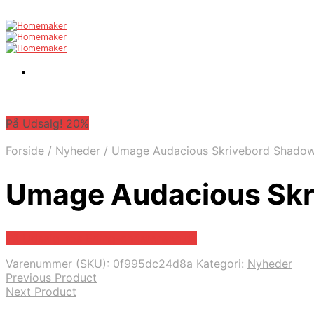
På Udsalg! 20%
Forside
/
Nyheder
/
Umage Audacious Skrivebord Shado
Umage Audacious Skr
På Udsalg hos Erling-christensen.dk
Varenummer (SKU):
0f995dc24d8a
Kategori:
Nyheder
Previous Product
Next Product