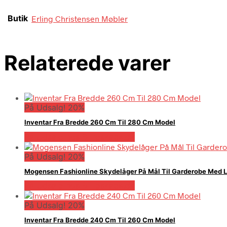
Butik
Erling Christensen Møbler
Relaterede varer
På Udsalg! 20%
Inventar Fra Bredde 260 Cm Til 280 Cm Model
På Udsalg hos Billigskabe.dk
På Udsalg! 20%
Mogensen Fashionline Skydelåger På Mål Til Garderobe Med L
På Udsalg hos Billigskabe.dk
På Udsalg! 20%
Inventar Fra Bredde 240 Cm Til 260 Cm Model