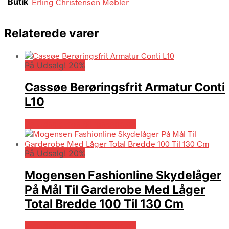
Butik
Erling Christensen Møbler
Relaterede varer
På Udsalg! 20%
Cassøe Berøringsfrit Armatur Conti
L10
På Udsalg hos Billigskabe.dk
På Udsalg! 20%
Mogensen Fashionline Skydelåger
På Mål Til Garderobe Med Låger
Total Bredde 100 Til 130 Cm
På Udsalg hos Billigskabe.dk