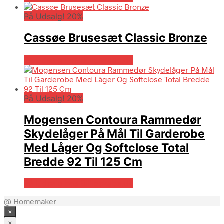
På Udsalg! 20%
Cassøe Brusesæt Classic Bronze
På Udsalg hos Billigskabe.dk
På Udsalg! 20%
Mogensen Contoura Rammedør
Skydelåger På Mål Til Garderobe
Med Låger Og Softclose Total
Bredde 92 Til 125 Cm
På Udsalg hos Billigskabe.dk
@ Homemaker
×
×