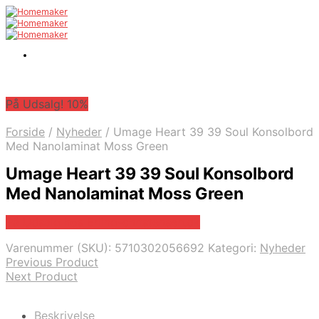
På Udsalg! 10%
Forside
/
Nyheder
/
Umage Heart 39 39 Soul Konsolbord
Med Nanolaminat Moss Green
Umage Heart 39 39 Soul Konsolbord
Med Nanolaminat Moss Green
På Udsalg hos Erling-christensen.dk
Varenummer (SKU):
5710302056692
Kategori:
Nyheder
Previous Product
Next Product
Beskrivelse