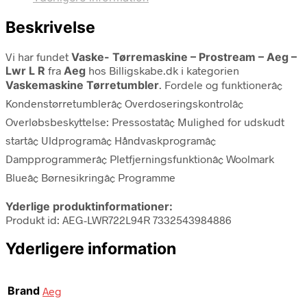
Beskrivelse
Vi har fundet
Vaske- Tørremaskine – Prostream – Aeg –
Lwr L R
fra
Aeg
hos Billigskabe.dk i kategorien
Vaskemaskine Tørretumbler
. Fordele og funktionerâ¢
Kondenstørretumblerâ¢ Overdoseringskontrolâ¢
Overløbsbeskyttelse: Pressostatâ¢ Mulighed for udskudt
startâ¢ Uldprogramâ¢ Håndvaskprogramâ¢
Dampprogrammerâ¢ Pletfjerningsfunktionâ¢ Woolmark
Blueâ¢ Børnesikringâ¢ Programme
Yderlige produktinformationer:
Produkt id: AEG-LWR722L94R 7332543984886
Yderligere information
Brand
Aeg