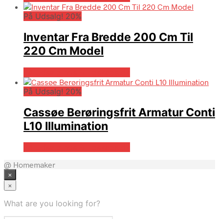
På Udsalg! 20%
Inventar Fra Bredde 200 Cm Til
220 Cm Model
På Udsalg hos Billigskabe.dk
På Udsalg! 20%
Cassøe Berøringsfrit Armatur Conti
L10 Illumination
På Udsalg hos Billigskabe.dk
@ Homemaker
×
×
What are you looking for?