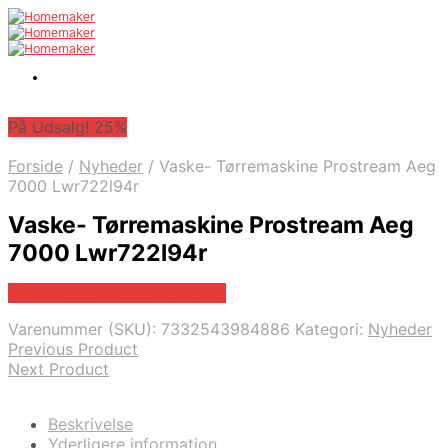
På Udsalg! 25%
Forside
/
Nyheder
/
Vaske- Tørremaskine Prostream Aeg
7000 Lwr722l94r
Vaske- Tørremaskine Prostream Aeg
7000 Lwr722l94r
På Udsalg hos Billigskabe.dk
Varenummer (SKU):
7332543984886
Kategori:
Nyheder
Previous Product
Next Product
Beskrivelse
Yderligere information