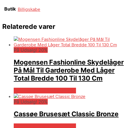
Butik
Billigskabe
Relaterede varer
På Udsalg! 20%
Mogensen Fashionline Skydelåger
På Mål Til Garderobe Med Låger
Total Bredde 100 Til 130 Cm
På Udsalg hos Billigskabe.dk
På Udsalg! 20%
Cassøe Brusesæt Classic Bronze
På Udsalg hos Billigskabe.dk