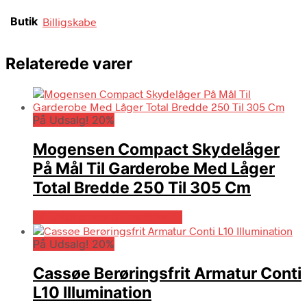
Butik
Billigskabe
Relaterede varer
På Udsalg! 20%
Mogensen Compact Skydelåger
På Mål Til Garderobe Med Låger
Total Bredde 250 Til 305 Cm
På Udsalg hos Billigskabe.dk
På Udsalg! 20%
Cassøe Berøringsfrit Armatur Conti
L10 Illumination