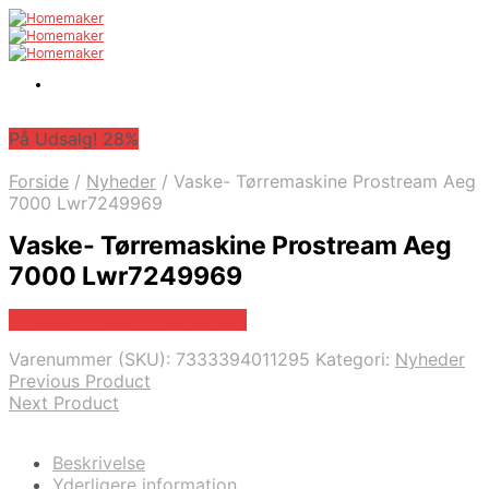
På Udsalg! 28%
Forside
/
Nyheder
/
Vaske- Tørremaskine Prostream Aeg
7000 Lwr7249969
Vaske- Tørremaskine Prostream Aeg
7000 Lwr7249969
På Udsalg hos Billigskabe.dk
Varenummer (SKU):
7333394011295
Kategori:
Nyheder
Previous Product
Next Product
Beskrivelse
Yderligere information