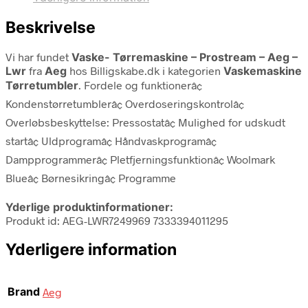
Beskrivelse
Vi har fundet
Vaske- Tørremaskine – Prostream – Aeg –
Lwr
fra
Aeg
hos Billigskabe.dk i kategorien
Vaskemaskine
Tørretumbler
. Fordele og funktionerâ¢
Kondenstørretumblerâ¢ Overdoseringskontrolâ¢
Overløbsbeskyttelse: Pressostatâ¢ Mulighed for udskudt
startâ¢ Uldprogramâ¢ Håndvaskprogramâ¢
Dampprogrammerâ¢ Pletfjerningsfunktionâ¢ Woolmark
Blueâ¢ Børnesikringâ¢ Programme
Yderlige produktinformationer:
Produkt id: AEG-LWR7249969 7333394011295
Yderligere information
Brand
Aeg