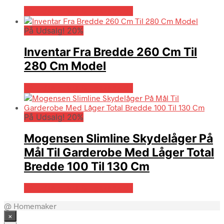
På Udsalg hos Billigskabe.dk
På Udsalg! 20%
Inventar Fra Bredde 260 Cm Til
280 Cm Model
På Udsalg hos Billigskabe.dk
På Udsalg! 20%
Mogensen Slimline Skydelåger På
Mål Til Garderobe Med Låger Total
Bredde 100 Til 130 Cm
På Udsalg hos Billigskabe.dk
@ Homemaker
×