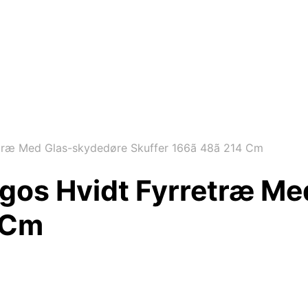
træ Med Glas-skydedøre Skuffer 166ã 48ã 214 Cm
gos Hvidt Fyrretræ Me
 Cm