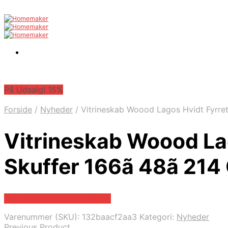
På Udsalg! 15%
Forside
/
Nyheder
/
Vitrineskab Woood Lagos Hvidt Fyrre
Vitrineskab Woood La
Skuffer 166ã 48ã 214
På Udsalg hos Likehome.dk
Varenummer (SKU):
132baacf2aa3
Kategori:
Nyheder
Previous Product