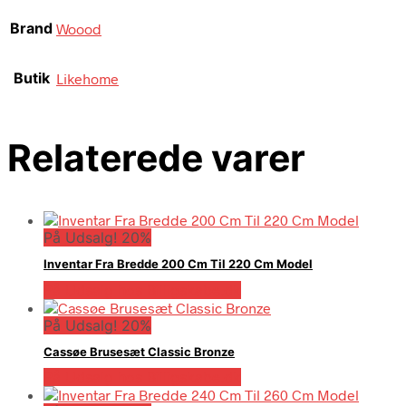
Brand
Woood
Butik
Likehome
Relaterede varer
På Udsalg! 20%
Inventar Fra Bredde 200 Cm Til 220 Cm Model
På Udsalg hos Billigskabe.dk
På Udsalg! 20%
Cassøe Brusesæt Classic Bronze
På Udsalg hos Billigskabe.dk