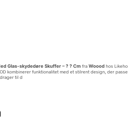
Med Glas-skydedøre Skuffer – ? ? Cm
fra
Woood
hos Likeho
kombinerer funktionalitet med et stilrent design, der passer 
drager til d
n