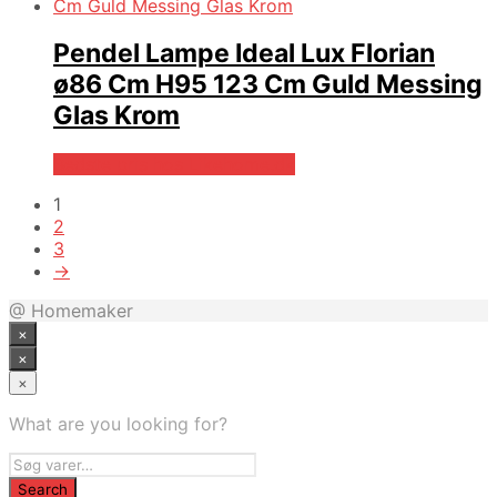
Pendel Lampe Ideal Lux Florian
ø86 Cm H95 123 Cm Guld Messing
Glas Krom
Bedste pris hos Likehome.dk
1
2
3
→
@ Homemaker
×
×
×
What are you looking for?