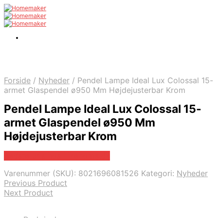
Forside
/
Nyheder
/
Pendel Lampe Ideal Lux Colossal 15-
armet Glaspendel ø950 Mm Højdejusterbar Krom
Pendel Lampe Ideal Lux Colossal 15-
armet Glaspendel ø950 Mm
Højdejusterbar Krom
Bedste pris hos Likehome.dk
Varenummer (SKU):
8021696081526
Kategori:
Nyheder
Previous Product
Next Product