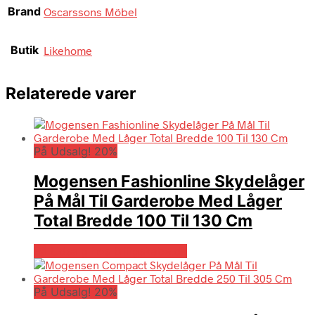
Brand
Oscarssons Möbel
Butik
Likehome
Relaterede varer
På Udsalg! 20%
Mogensen Fashionline Skydelåger
På Mål Til Garderobe Med Låger
Total Bredde 100 Til 130 Cm
På Udsalg hos Billigskabe.dk
På Udsalg! 20%