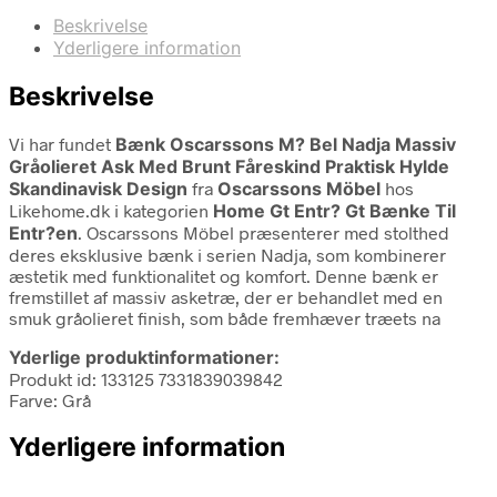
Beskrivelse
Yderligere information
Beskrivelse
Vi har fundet
Bænk Oscarssons M? Bel Nadja Massiv
Gråolieret Ask Med Brunt Fåreskind Praktisk Hylde
Skandinavisk Design
fra
Oscarssons Möbel
hos
Likehome.dk i kategorien
Home Gt Entr? Gt Bænke Til
Entr?en
. Oscarssons Möbel præsenterer med stolthed
deres eksklusive bænk i serien Nadja, som kombinerer
æstetik med funktionalitet og komfort. Denne bænk er
fremstillet af massiv asketræ, der er behandlet med en
smuk gråolieret finish, som både fremhæver træets na
Yderlige produktinformationer:
Produkt id: 133125 7331839039842
Farve: Grå
Yderligere information