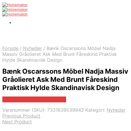
Forside
/
Nyheder
/
Bænk Oscarssons Möbel Nadja
Massiv Gråolieret Ask Med Brunt Fåreskind Praktisk
Hylde Skandinavisk Design
Bænk Oscarssons Möbel Nadja Massiv
Gråolieret Ask Med Brunt Fåreskind
Praktisk Hylde Skandinavisk Design
Bedste pris hos Likehome.dk
Varenummer (SKU):
7331839039842
Kategori:
Nyheder
Previous Product
Next Product