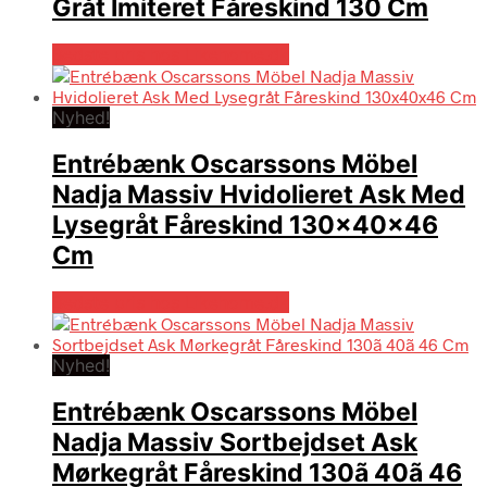
Gråt Imiteret Fåreskind 130 Cm
Bedste pris hos Likehome.dk
Nyhed!
Entrébænk Oscarssons Möbel
Nadja Massiv Hvidolieret Ask Med
Lysegråt Fåreskind 130x40x46
Cm
Bedste pris hos Likehome.dk
Nyhed!
Entrébænk Oscarssons Möbel
Nadja Massiv Sortbejdset Ask
Mørkegråt Fåreskind 130ã 40ã 46