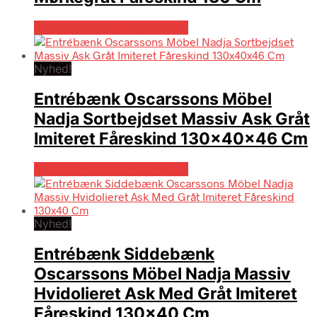
Bedste pris hos Likehome.dk
Nyhed!
Entrébænk Oscarssons Möbel
Nadja Sortbejdset Massiv Ask Gråt
Imiteret Fåreskind 130x40x46 Cm
Bedste pris hos Likehome.dk
Nyhed!
Entrébænk Siddebænk
Oscarssons Möbel Nadja Massiv
Hvidolieret Ask Med Gråt Imiteret
Fåreskind 130×40 Cm