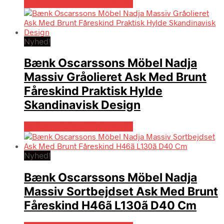
Bedste pris hos Likehome.dk
Nyhed!
Bænk Oscarssons Möbel Nadja
Massiv Gråolieret Ask Med Brunt
Fåreskind Praktisk Hylde
Skandinavisk Design
Bedste pris hos Likehome.dk
Nyhed!
Bænk Oscarssons Möbel Nadja
Massiv Sortbejdset Ask Med Brunt
Fåreskind H46ã L130ã D40 Cm