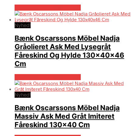
Bedste pris hos Likehome.dk
Nyhed!
Bænk Oscarssons Möbel Nadja
Gråolieret Ask Med Lysegråt
Fåreskind Og Hylde 130x40x46
Cm
Bedste pris hos Likehome.dk
Nyhed!
Bænk Oscarssons Möbel Nadja
Massiv Ask Med Gråt Imiteret
Fåreskind 130×40 Cm