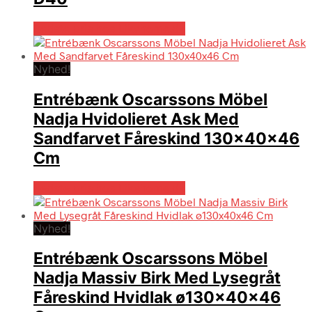
Bedste pris hos Likehome.dk
Nyhed!
Entrébænk Oscarssons Möbel
Nadja Hvidolieret Ask Med
Sandfarvet Fåreskind 130x40x46
Cm
Bedste pris hos Likehome.dk
Nyhed!
Entrébænk Oscarssons Möbel
Nadja Massiv Birk Med Lysegråt
Fåreskind Hvidlak ø130x40x46