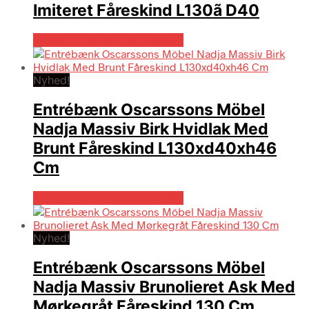
Imiteret Fåreskind L130ã D40
Bedste pris hos Likehome.dk
Nyhed!
Entrébænk Oscarssons Möbel
Nadja Massiv Birk Hvidlak Med
Brunt Fåreskind L130xd40xh46
Cm
Bedste pris hos Likehome.dk
Nyhed!
Entrébænk Oscarssons Möbel
Nadja Massiv Brunolieret Ask Med
Mørkegråt Fåreskind 130 Cm