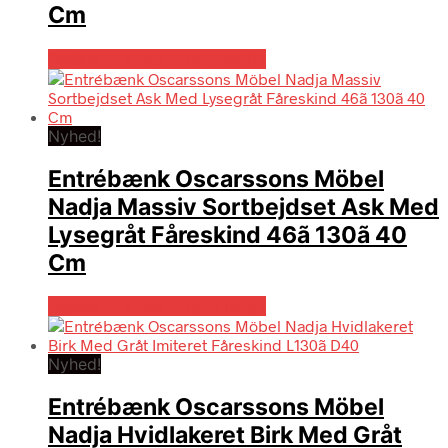
Cm
Bedste pris hos Likehome.dk
Nyhed!
Entrébænk Oscarssons Möbel
Nadja Massiv Sortbejdset Ask Med
Lysegråt Fåreskind 46ã 130ã 40
Cm
Bedste pris hos Likehome.dk
Nyhed!
Entrébænk Oscarssons Möbel
Nadja Hvidlakeret Birk Med Gråt