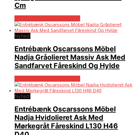
Cm
Bedste pris hos Likehome.dk
Nyhed!
Entrébænk Oscarssons Möbel
Nadja Gråolieret Massiv Ask Med
Sandfarvet Fåreskind Og Hylde
Bedste pris hos Likehome.dk
Nyhed!
Entrébænk Oscarssons Möbel
Nadja Hvidolieret Ask Med
Mørkegråt Fåreskind L130 H46
D40