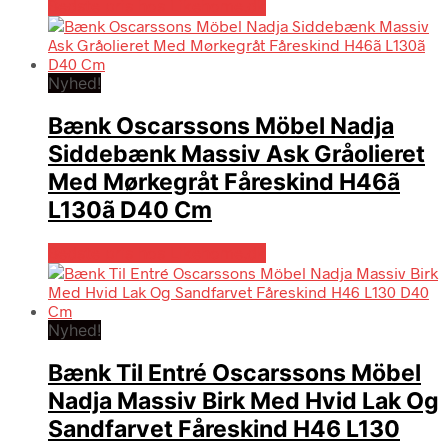
Bedste pris hos Likehome.dk
Nyhed!
Bænk Oscarssons Möbel Nadja
Siddebænk Massiv Ask Gråolieret
Med Mørkegråt Fåreskind H46ã
L130ã D40 Cm
Bedste pris hos Likehome.dk
Nyhed!
Bænk Til Entré Oscarssons Möbel
Nadja Massiv Birk Med Hvid Lak Og
Sandfarvet Fåreskind H46 L130