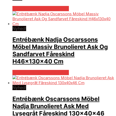
Bedste pris hos Likehome.dk
Nyhed!
Entrébænk Nadja Oscarssons
Möbel Massiv Brunolieret Ask Og
Sandfarvet Fåreskind
H46x130x40 Cm
Bedste pris hos Likehome.dk
Nyhed!
Entrébænk Oscarssons Möbel
Nadja Brunolieret Ask Med
Lysegråt Fåreskind 130x40x46