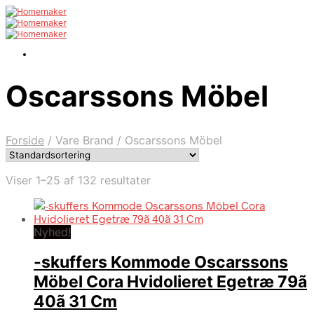
Oscarssons Möbel
Forside
/
Vare Brand
/
Oscarssons Möbel
Viser 1–25 af 132 resultater
Nyhed!
-skuffers Kommode Oscarssons
Möbel Cora Hvidolieret Egetræ 79ã
40ã 31 Cm