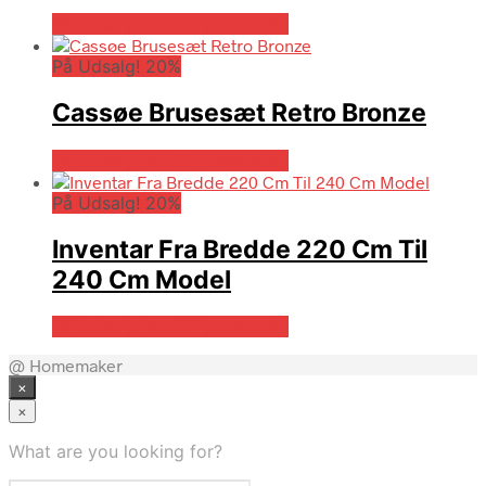
På Udsalg hos Billigskabe.dk
På Udsalg! 20%
Cassøe Brusesæt Retro Bronze
På Udsalg hos Billigskabe.dk
På Udsalg! 20%
Inventar Fra Bredde 220 Cm Til
240 Cm Model
På Udsalg hos Billigskabe.dk
@ Homemaker
×
×
What are you looking for?