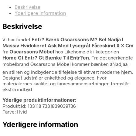
Beskrivelse
Yderligere information
Beskrivelse
Vi har fundet
Entr? Bænk Oscarssons M? Bel Nadja I
Massiv Hvidolieret Ask Med Lysegråt Fåreskind X X Cm
fra
Oscarssons Möbel
hos Likehome.dk i kategorien
Home Gt Entr? Gt Bænke Til Entr?en
. Fra det anerkendte
møbelbrand Oscarssons Möbel kommer bænken âNadjaâ –
en stilren og indbydende tilføjelse til ethvert moderne hjem.
Designet udstråler enkelthed og elegance, hvor
materialernes kvalitet og farvesammensætningen fremstår
ekstra indbyd
Yderlige produktinformationer:
Produkt id: 133118 7331839039736
Farve: Hvid
Yderligere information