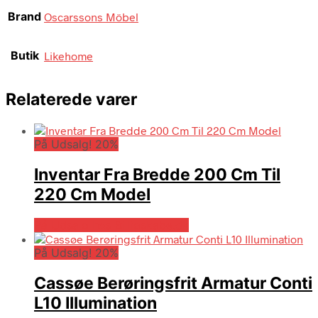
Brand
Oscarssons Möbel
Butik
Likehome
Relaterede varer
På Udsalg! 20%
Inventar Fra Bredde 200 Cm Til
220 Cm Model
På Udsalg hos Billigskabe.dk
På Udsalg! 20%
Cassøe Berøringsfrit Armatur Conti
L10 Illumination