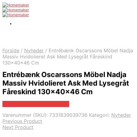
Forside
/
Nyheder
/
Entrébænk Oscarssons Möbel Nadja
Massiv Hvidolieret Ask Med Lysegråt Fåreskind
130x40x46 Cm
Entrébænk Oscarssons Möbel Nadja
Massiv Hvidolieret Ask Med Lysegråt
Fåreskind 130x40x46 Cm
Bedste pris hos Likehome.dk
Varenummer (SKU):
7331839039736
Kategori:
Nyheder
Previous Product
Next Product