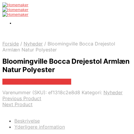
Forside
/
Nyheder
/
Bloomingville Bocca Drejestol
Armlæn Natur Polyester
Bloomingville Bocca Drejestol Armlæn
Natur Polyester
Bedste pris hos Boboonline.dk
Varenummer (SKU):
ef1318c2e8d8
Kategori:
Nyheder
Previous Product
Next Product
Beskrivelse
Yderligere information