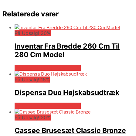
Relaterede varer
På Udsalg! 20%
Inventar Fra Bredde 260 Cm Til
280 Cm Model
På Udsalg hos Billigskabe.dk
På Udsalg! 15%
Dispensa Duo Højskabsudtræk
På Udsalg hos Billigskabe.dk
På Udsalg! 20%
Cassøe Brusesæt Classic Bronze