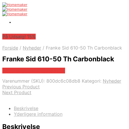
På Udsalg! 15%
Forside
/
Nyheder
/
Franke Sid 610-50 Th Carbonblack
Franke Sid 610-50 Th Carbonblack
På Udsalg hos Billigskabe.dk
Varenummer (SKU):
800dc6c08db8
Kategori:
Nyheder
Previous Product
Next Product
Beskrivelse
Yderligere information
Beskrivelse