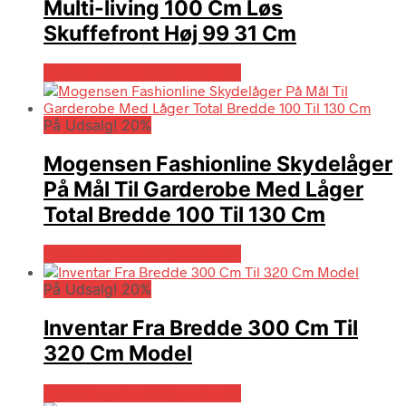
Multi-living 100 Cm Løs
Skuffefront Høj 99 31 Cm
På Udsalg hos Billigskabe.dk
På Udsalg! 20%
Mogensen Fashionline Skydelåger
På Mål Til Garderobe Med Låger
Total Bredde 100 Til 130 Cm
På Udsalg hos Billigskabe.dk
På Udsalg! 20%
Inventar Fra Bredde 300 Cm Til
320 Cm Model
På Udsalg hos Billigskabe.dk