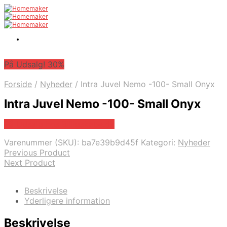
På Udsalg! 30%
Forside
/
Nyheder
/
Intra Juvel Nemo -100- Small Onyx
Intra Juvel Nemo -100- Small Onyx
På Udsalg hos Billigskabe.dk
Varenummer (SKU):
ba7e39b9d45f
Kategori:
Nyheder
Previous Product
Next Product
Beskrivelse
Yderligere information
Beskrivelse