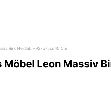
siv Birk Hvidlak H93xb75xd40 Cm
Möbel Leon Massiv Bir