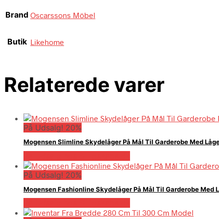
Brand
Oscarssons Möbel
Butik
Likehome
Relaterede varer
På Udsalg! 20%
Mogensen Slimline Skydelåger På Mål Til Garderobe Med Låge
På Udsalg hos Billigskabe.dk
På Udsalg! 20%
Mogensen Fashionline Skydelåger På Mål Til Garderobe Med L
På Udsalg hos Billigskabe.dk