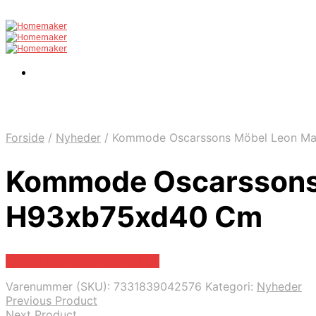
Forside
/
Nyheder
/
Kommode Oscarssons Möbel Leon Mas
Kommode Oscarssons 
H93xb75xd40 Cm
Bedste pris hos Likehome.dk
Varenummer (SKU):
7331839042576
Kategori:
Nyheder
Previous Product
Next Product