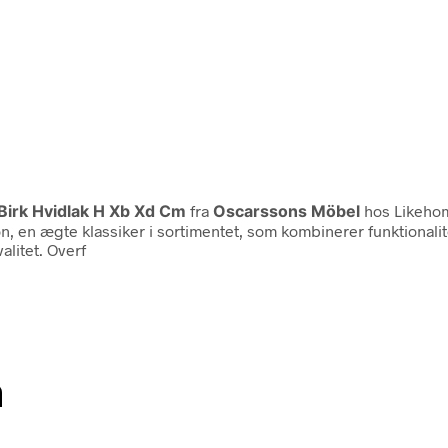
irk Hvidlak H Xb Xd Cm
fra
Oscarssons Möbel
hos Likehom
 ægte klassiker i sortimentet, som kombinerer funktionalitet 
alitet. Overf
n