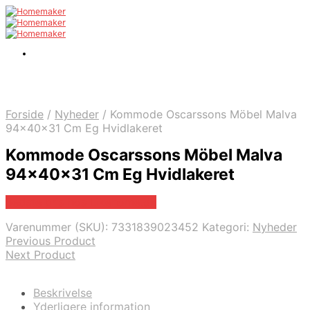
Forside
/
Nyheder
/
Kommode Oscarssons Möbel Malva
94x40x31 Cm Eg Hvidlakeret
Kommode Oscarssons Möbel Malva
94x40x31 Cm Eg Hvidlakeret
Bedste pris hos Likehome.dk
Varenummer (SKU):
7331839023452
Kategori:
Nyheder
Previous Product
Next Product
Beskrivelse
Yderligere information