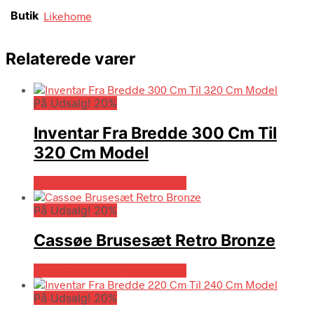
Butik
Likehome
Relaterede varer
På Udsalg! 20%
Inventar Fra Bredde 300 Cm Til
320 Cm Model
På Udsalg hos Billigskabe.dk
På Udsalg! 20%
Cassøe Brusesæt Retro Bronze
På Udsalg hos Billigskabe.dk
På Udsalg! 20%