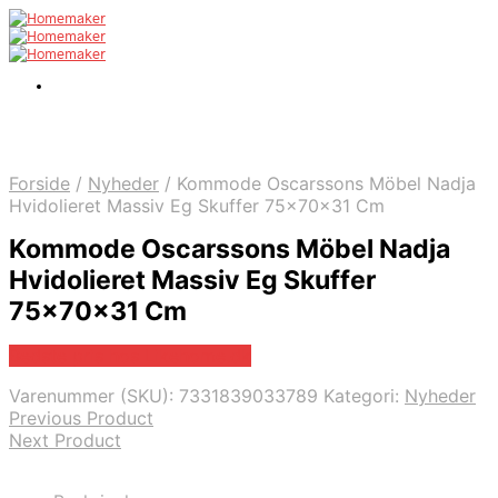
Forside
/
Nyheder
/
Kommode Oscarssons Möbel Nadja
Hvidolieret Massiv Eg Skuffer 75x70x31 Cm
Kommode Oscarssons Möbel Nadja
Hvidolieret Massiv Eg Skuffer
75x70x31 Cm
Bedste pris hos Likehome.dk
Varenummer (SKU):
7331839033789
Kategori:
Nyheder
Previous Product
Next Product