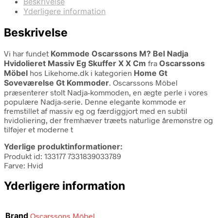
Beskrivelse
Yderligere information
Beskrivelse
Vi har fundet
Kommode Oscarssons M? Bel Nadja
Hvidolieret Massiv Eg Skuffer X X Cm
fra
Oscarssons
Möbel
hos Likehome.dk i kategorien
Home Gt
Soveværelse Gt Kommoder
. Oscarssons Möbel
præsenterer stolt Nadja-kommoden, en ægte perle i vores
populære Nadja-serie. Denne elegante kommode er
fremstillet af massiv eg og færdiggjort med en subtil
hvidoliering, der fremhæver træets naturlige åremønstre og
tilføjer et moderne t
Yderlige produktinformationer:
Produkt id: 133177 7331839033789
Farve: Hvid
Yderligere information
Brand
Oscarssons Möbel