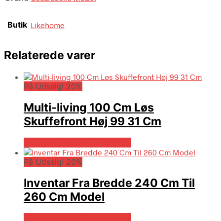
Butik
Likehome
Relaterede varer
På Udsalg! 20%
Multi-living 100 Cm Løs
Skuffefront Høj 99 31 Cm
På Udsalg hos Billigskabe.dk
På Udsalg! 20%
Inventar Fra Bredde 240 Cm Til
260 Cm Model
På Udsalg hos Billigskabe.dk