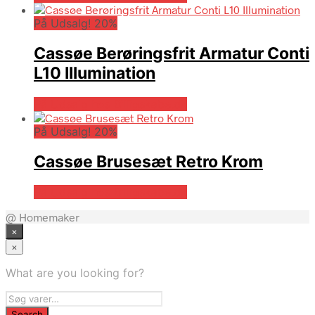
På Udsalg! 20%
Cassøe Berøringsfrit Armatur Conti
L10 Illumination
På Udsalg hos Billigskabe.dk
På Udsalg! 20%
Cassøe Brusesæt Retro Krom
På Udsalg hos Billigskabe.dk
@ Homemaker
×
×
What are you looking for?