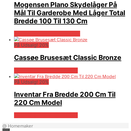
Mogensen Plano Skydelåger På
Mål Til Garderobe Med Låger Total
Bredde 100 Til 130 Cm
Bedste pris hos Billigskabe.dk
På Udsalg! 20%
Cassøe Brusesæt Classic Bronze
På Udsalg hos Billigskabe.dk
På Udsalg! 20%
Inventar Fra Bredde 200 Cm Til
220 Cm Model
På Udsalg hos Billigskabe.dk
@ Homemaker