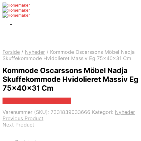
Forside
/
Nyheder
/
Kommode Oscarssons Möbel Nadja
Skuffekommode Hvidolieret Massiv Eg 75x40x31 Cm
Kommode Oscarssons Möbel Nadja
Skuffekommode Hvidolieret Massiv Eg
75x40x31 Cm
Bedste pris hos Likehome.dk
Varenummer (SKU):
7331839033666
Kategori:
Nyheder
Previous Product
Next Product