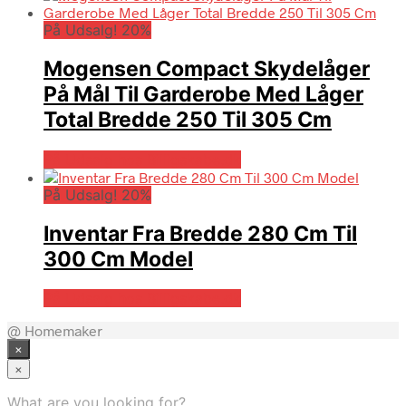
På Udsalg! 20%
Mogensen Compact Skydelåger
På Mål Til Garderobe Med Låger
Total Bredde 250 Til 305 Cm
På Udsalg hos Billigskabe.dk
På Udsalg! 20%
Inventar Fra Bredde 280 Cm Til
300 Cm Model
På Udsalg hos Billigskabe.dk
@ Homemaker
×
×
What are you looking for?