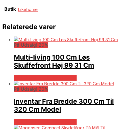
Butik
Likehome
Relaterede varer
På Udsalg! 20%
Multi-living 100 Cm Løs
Skuffefront Høj 99 31 Cm
På Udsalg hos Billigskabe.dk
På Udsalg! 20%
Inventar Fra Bredde 300 Cm Til
320 Cm Model
På Udsalg hos Billigskabe.dk