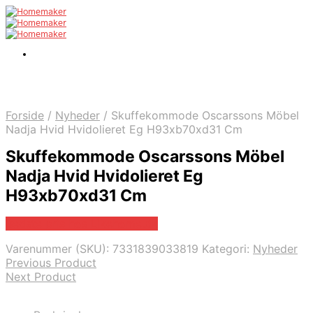
Forside
/
Nyheder
/
Skuffekommode Oscarssons Möbel
Nadja Hvid Hvidolieret Eg H93xb70xd31 Cm
Skuffekommode Oscarssons Möbel
Nadja Hvid Hvidolieret Eg
H93xb70xd31 Cm
Bedste pris hos Likehome.dk
Varenummer (SKU):
7331839033819
Kategori:
Nyheder
Previous Product
Next Product